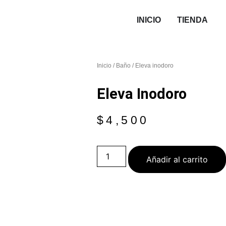
INICIO
TIENDA
Inicio
/
Baño
/ Eleva inodoro
Eleva Inodoro
$
4,500
Añadir al carrito