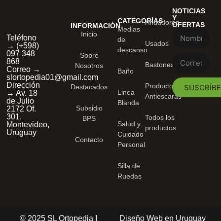
NOTICIAS
Y
CATEGORÍAS
Andadores
OFERTAS
INFORMACIÓN
Medias
Inicio
Teléfono
de
Usados
→ (+598)
descanso
097 348
Sobre
868
Bastones
Nosotros
Correo →
Baño
slortopedia01@gmail.com
Dirección
Productos
SUSCRÍB
Destacados
Linea
→ Av. 18
Antiescaras
de Julio
Blanda
Subsidio
2172 Of.
301,
Todos los
BPS
Salud y
Montevideo,
productos
Uruguay
Cuidado
Contacto
Personal
Silla de
Ruedas
© 2025 SL Ortopedia
|
Diseño Web en Uruguay